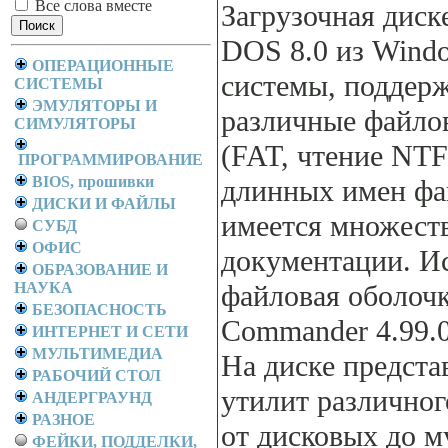
Все слова вместе
Загрузочная диск
DOS 8.0 из Wind
ОПЕРАЦИОННЫЕ
системы, подде
СИСТЕМЫ
ЭМУЛЯТОРЫ И
различные файло
СИМУЛЯТОРЫ
(FAT, чтение NT
ПРОГРАММИРОВАНИЕ
BIOS, прошивки
длинных имен фай
ДИСКИ И ФАЙЛЫ
имеется множеств
СУБД
ОФИС
документации. И
ОБРАЗОВАНИЕ И
НАУКА
файловая оболочк
БЕЗОПАСНОСТЬ
Commander 4.99.0
ИНТЕРНЕТ И СЕТИ
МУЛЬТИМЕДИА
На диске предста
РАБОЧИЙ СТОЛ
утилит различног
АНДЕРГРАУНД
РАЗНОЕ
от дисковых до м
ФЕЙКИ, ПОДДЕЛКИ,